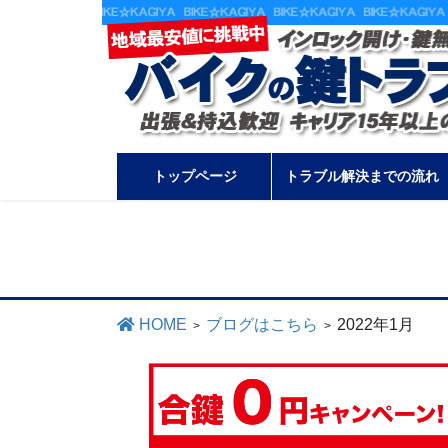
コ
ナ
ン
ビ
テ
ゲ
ン
ー
ツ
シ
に
ョ
トップページ
トラブル解決までの流れ
移
ン
動
に
移
動
HOME
ブログはこちら
2022年1月