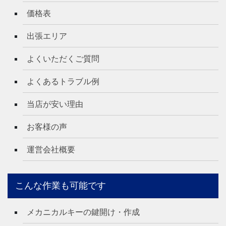
価格表
出張エリア
よくいただくご質問
よくあるトラブル例
当店が安い理由
お客様の声
運営会社概要
こんな作業も可能です
メカニカルキーの鍵開け・作成