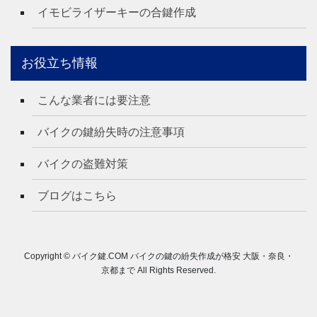
イモビライザーキーの合鍵作成
お役立ち情報
こんな業者には要注意
バイクの鍵紛失時の注意事項
バイクの盗難対策
ブログはこちら
Copyright © バイク鍵.COM バイクの鍵の紛失作成が格安 大阪・奈良・
京都まで All Rights Reserved.