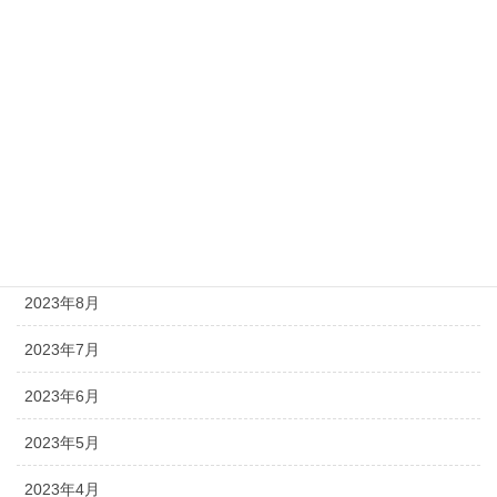
2024年2月
2024年1月
2023年12月
2023年11月
2023年10月
2023年9月
2023年8月
2023年7月
2023年6月
2023年5月
2023年4月