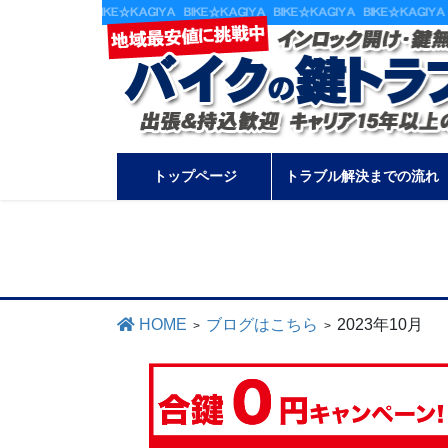
コ
ナ
ン
ビ
テ
ゲ
ン
ー
ツ
シ
に
ョ
トップページ
トラブル解決までの流れ
移
ン
動
に
移
動
HOME
ブログはこちら
2023年10月