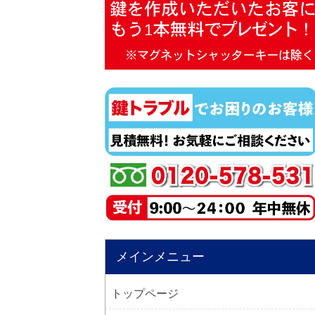
メインメニュー
トップページ