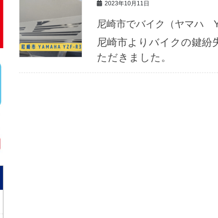
2023年10月11日
尼崎市でバイク（ヤマハ Y
尼崎市よりバイクの鍵紛
ただきました。