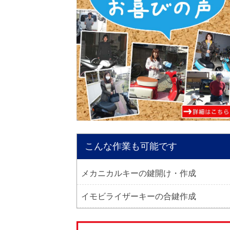
こんな作業も可能です
メカニカルキーの鍵開け・作成
イモビライザーキーの合鍵作成