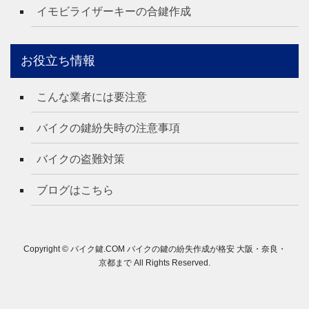
イモビライザーキーの合鍵作成
お役立ち情報
こんな業者には要注意
バイクの鍵紛失時の注意事項
バイクの盗難対策
ブログはこちら
Copyright © バイク鍵.COM バイクの鍵の紛失作成が格安 大阪・奈良・
京都まで All Rights Reserved.