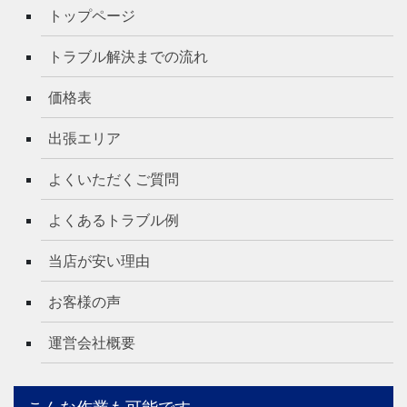
トップページ
トラブル解決までの流れ
価格表
出張エリア
よくいただくご質問
よくあるトラブル例
当店が安い理由
お客様の声
運営会社概要