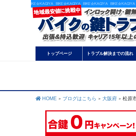
コ
ナ
ン
ビ
テ
ゲ
ン
ー
ツ
シ
に
ョ
トップページ
トラブル解決までの流れ
移
ン
動
に
移
動
HOME
ブログはこちら
大阪府
松原