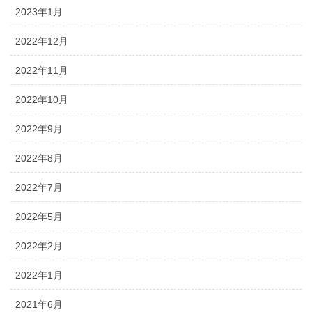
2023年1月
2022年12月
2022年11月
2022年10月
2022年9月
2022年8月
2022年7月
2022年5月
2022年2月
2022年1月
2021年6月