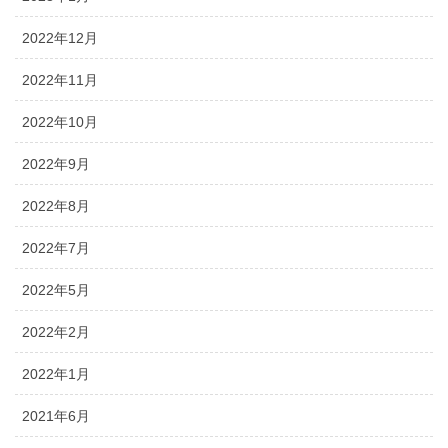
2022年12月
2022年11月
2022年10月
2022年9月
2022年8月
2022年7月
2022年5月
2022年2月
2022年1月
2021年6月